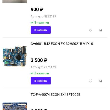
900
₽
Артикул: NE32197
В наличии
Добавить
Добави
В корзину
в
к
избранное
сравне
CV6681-B42 ECON EX-32HS021B V1Y10
3 500
₽
Артикул: 2171473
В наличии
Добавить
Добави
В корзину
в
к
избранное
сравне
TC-F-A-0074 ECON EX43FT005B