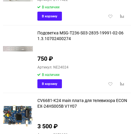
В наличии
Добавить
Добави
В корзину
в
к
избранное
сравне
Подсветка MSG-T236-S03-2835-19991-02-06
1.3.10702400274
750
₽
Артикул: NE24024
В наличии
Добавить
Добави
В корзину
в
к
избранное
сравне
CV6681-K24 main плата для телевизора ECON
EX-24HS005B V1Y07
3 500
₽