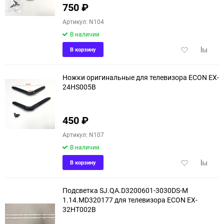
750
₽
Артикул: N104
В наличии
Добавить
Добави
В корзину
в
к
избранное
сравне
Ножки оригинальные для телевизора ECON EX-
24HS005B
450
₽
Артикул: N107
В наличии
Добавить
Добави
В корзину
в
к
избранное
сравне
Подсветка SJ.QA.D3200601-3030DS-M
1.14.MD320177 для телевизора ECON EX-
32HT002B