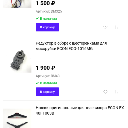
1 500
₽
90
Артикул: DM325
150
В наличии
Добавить
Добави
В корзину
в
к
избранное
сравне
Редуктор в сборе с шестеренками для
мясорубки ECON ECO-1016MG
1 900
₽
Артикул: RM43
В наличии
Добавить
Добави
В корзину
в
к
избранное
сравне
Ножки оригинальные для телевизора ECON EX-
40FT003B