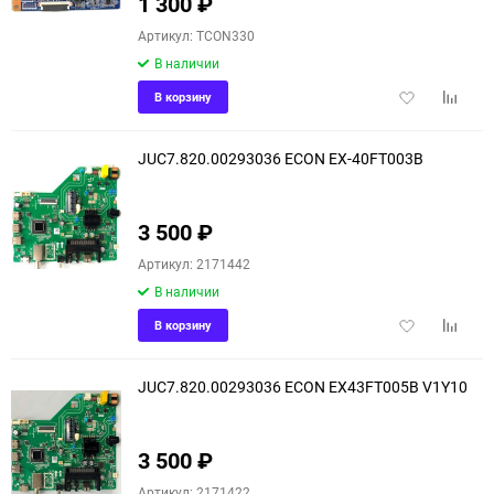
1 300
₽
Артикул: TCON330
В наличии
Добавить
Добави
В корзину
в
к
избранное
сравне
JUC7.820.00293036 ECON EX-40FT003B
3 500
₽
Артикул: 2171442
В наличии
Добавить
Добави
В корзину
в
к
избранное
сравне
JUC7.820.00293036 ECON EX43FT005B V1Y10
3 500
₽
Артикул: 2171422