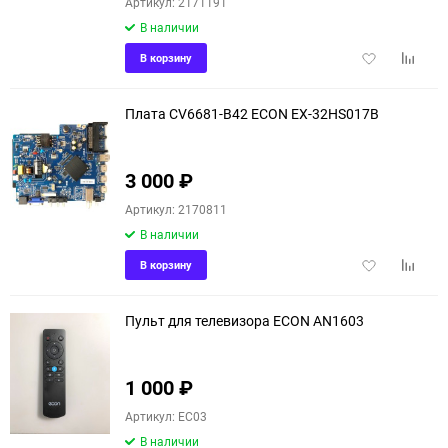
Артикул: 2171191
В наличии
Добавить
Добави
В корзину
в
к
избранное
сравне
Плата CV6681-B42 ECON EX-32HS017B
3 000
₽
Артикул: 2170811
В наличии
Добавить
Добави
В корзину
в
к
избранное
сравне
Пульт для телевизора ECON AN1603
1 000
₽
Артикул: EC03
В наличии