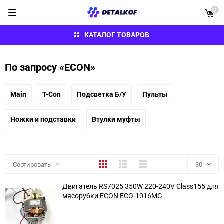
0
КАТАЛОГ ТОВАРОВ
По запросу «ECON»
Main
T-Con
Подсветка Б/У
Пульты
Ножки и подставки
Втулки муфты
Плитка
Подробно
Компактно
Сортировать
30
Двигатель RS7025 350W 220-240V Class155 для
30
мясорубки ECON ECO-1016MG
60