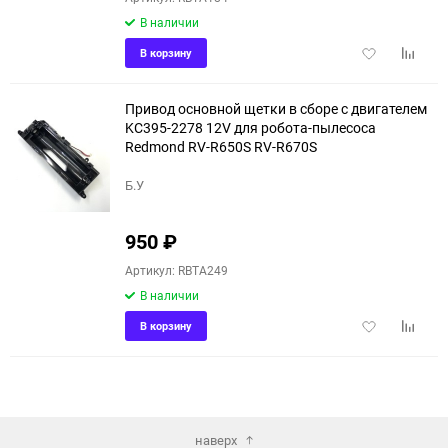
В наличии
Добавить
Добави
В корзину
в
к
избранное
сравне
Привод основной щетки в сборе с двигателем
KC395-2278 12V для робота-пылесоса
Redmond RV-R650S RV-R670S
Б.У
950
₽
Артикул: RBTA249
В наличии
Добавить
Добави
В корзину
в
к
избранное
сравне
наверх