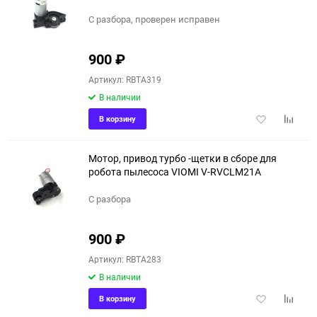
С разбора, проверен исправен
900
₽
Артикул: RBTA319
В наличии
Добавить
Добави
В корзину
в
к
избранное
сравне
Мотор, привод турбо -щетки в сборе для
робота пылесоса VIOMI V-RVCLM21A
С разбора
900
₽
Артикул: RBTA283
В наличии
Добавить
Добави
В корзину
в
к