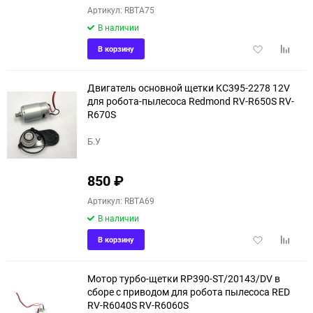
Артикул: RBTA75
В наличии
Добавить
Добави
В корзину
в
к
избранное
сравне
Двигатель основной щетки KC395-2278 12V
для робота-пылесоса Redmond RV-R650S RV-
R670S
Б.У
850
₽
Артикул: RBTA69
В наличии
Добавить
Добави
В корзину
в
к
избранное
сравне
Мотор турбо-щетки RP390-ST/20143/DV в
сборе с приводом для робота пылесоса RED
RV-R6040S RV-R6060S