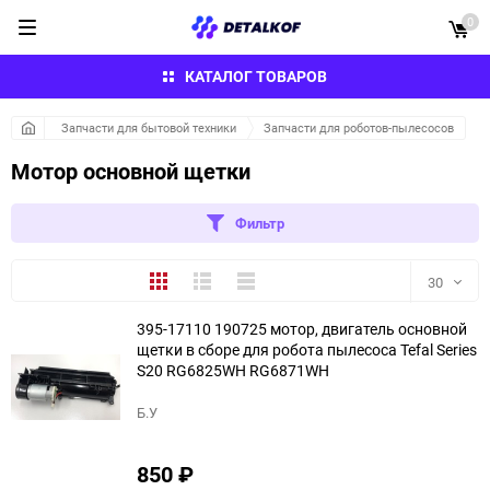
0
КАТАЛОГ ТОВАРОВ
Запчасти для бытовой техники
Запчасти для роботов-пылесосов
Мотор основной щетки
Фильтр
Плитка
Подробно
Компактно
30
395-17110 190725 мотор, двигатель основной
30
щетки в сборе для робота пылесоса Tefal Series
S20 RG6825WH RG6871WH
60
Б.У
90
850
₽
150