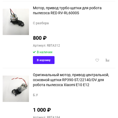
избранное
сравне
Мотор, привод турбо-щетки для робота
пылесоса RED RV-RL6000S
С разбора
800
₽
Артикул: RBTA312
В наличии
Добавить
Добави
В корзину
в
к
избранное
сравне
Оригинальный мотор, привод центральной,
основной щетки RP390-ST/22140/DV для
робота пылесоса Xiaomi E10 E12
Б.У
1 000
₽
Артикул: RBTA184