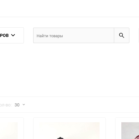
АРОВ
но
ол-во:
30
30
60