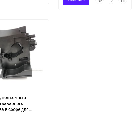
просмотр
в
к
избранное
сравнению
избранное
сравнени
, подъемный
 заварного
ва в сборе для
ины Saeco
00