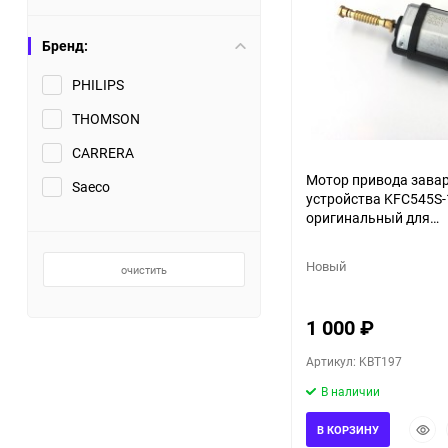
Бренд:
PHILIPS
THOMSON
CARRERA
Мотор привода зава
Saeco
устройства KFC545S
оригинальный для
кофемашины Philips
EP1220/00 EP2231/4
Новый
очистить
1 000
₽
Артикул: KBT197
В наличии
Быст
В КОРЗИНУ
прос