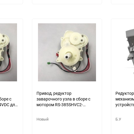
избранное
сравнению
избранное
сравнению
Привод, редуктор
Редуктор
боре с
заварочного узла в сборе с
механизм
4VDC для
мотором RS-385SHVC2-
устройст
on
12182RL 24VDC для
кофемаш
D RCM-
кофемашины CARRERA
SM7580/
Новый
Б.У
CRC657 Redmond RCM-1517