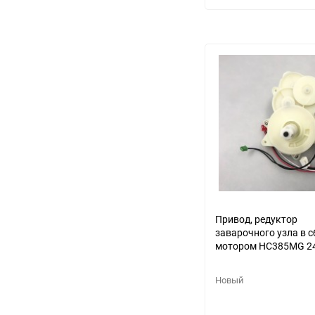
Привод, редуктор
заварочного узла в с
мотором HC385MG 2
кофемашины Thoms
CF20A02 CF20M01 RE
Новый
1540