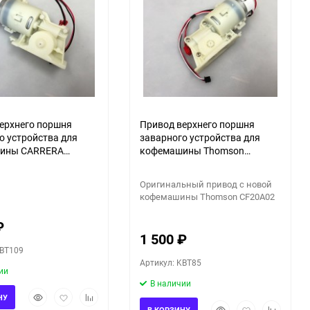
ерхнего поршня
Привод верхнего поршня
о устройства для
заварного устройства для
ины CARRERA
кофемашины Thomson
Redmond RCM-1517
CF20A02 CF20M01 RED RCM-
1540
Оригинальный привод с новой
кофемашины Thomson CF20A02
₽
1 500
₽
KBT109
Артикул: KBT85
ии
В наличии
Быстрый
Добавить
Добавить
НУ
Быстрый
Добавить
Добавить
просмотр
в
к
В КОРЗИНУ