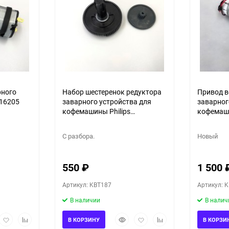
90
150
рного
Набор шестеренок редуктора
Привод в
-16205
заварного устройства для
заварног
кофемашины Philips
кофемаш
EP1220/00 EP2231/40
CRC657 
0
С разбора.
Новый
550
₽
1 500
Артикул: KBT187
Артикул: 
В наличии
В налич
рый
Добавить
Добавить
Быстрый
Добавить
Добавить
В КОРЗИНУ
В КОРЗИ
мотр
в
к
просмотр
в
к