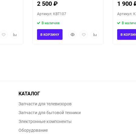
2 500
₽
1 900
Артикул: KBT107
Артикул: 
В наличии
В налич
рый
Добавить
Добавить
Быстрый
Добавить
Добавить
В КОРЗИНУ
В КОРЗИ
мотр
в
к
просмотр
в
к
избранное
сравнению
избранное
сравнению
КАТАЛОГ
Запчасти для телевизоров
Запчасти для бытовой техники
Электронные компоненты
Оборудование