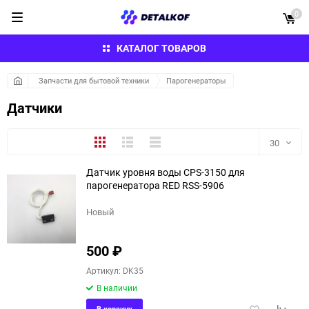
0
КАТАЛОГ ТОВАРОВ
Запчасти для бытовой техники
Парогенераторы
Датчики
Плитка
Подробно
Компактно
30
Датчик уровня воды CPS-3150 для
30
парогенератора RED RSS-5906
60
Новый
90
500
₽
150
Артикул: DK35
В наличии
Добавить
Добави
В корзину