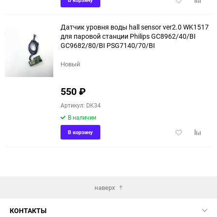
в
к
избранное
сравне
Датчик уровня воды hall sensor ver2.0 WK1517
для паровой станции Philips GC8962/40/BI
GC9682/80/BI PSG7140/70/BI
Новый
550
₽
Артикул: DK34
В наличии
Добавить
Добави
В корзину
в
к
избранное
сравне
наверх
КОНТАКТЫ