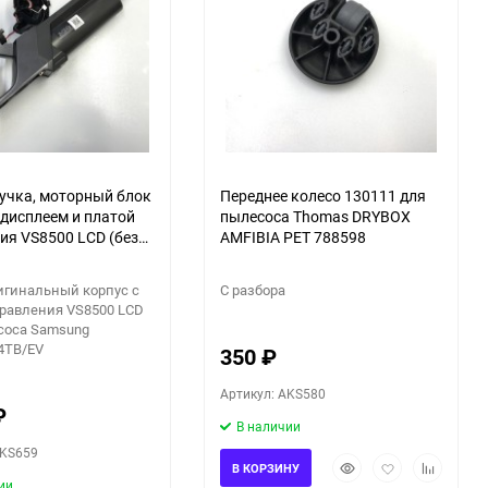
ручка, моторный блок
Переднее колесо 130111 для
 дисплеем и платой
пылесоса Thomas DRYBOX
ия VS8500 LCD (без
AMFIBIA PET 788598
для пылесоса
 VS20C8524TB/EV
игинальный корпус с
С разбора
правления VS8500 LCD
соса Samsung
4TB/EV
350
₽
Артикул: AKS580
₽
В наличии
AKS659
Быстрый
Добавить
Добавить
В КОРЗИНУ
просмотр
в
к
ии