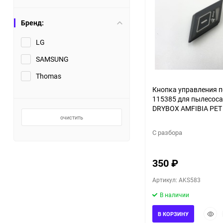
Бренд:
LG
SAMSUNG
Thomas
Кнопка управления 
115385 для пылесос
DRYBOX AMFIBIA PET
очистить
С разбора
350
₽
Артикул: AKS583
В наличии
Быст
В КОРЗИНУ
прос