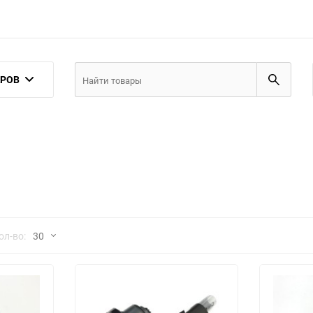
АРОВ
но
ол-во:
30
30
60