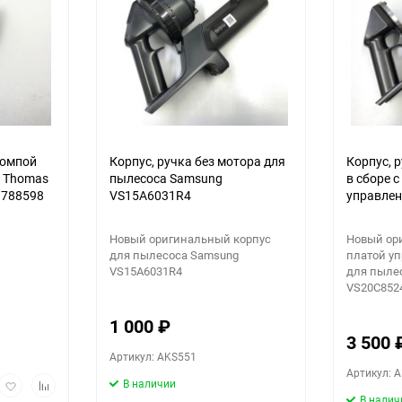
90
150
помпой
Корпус, ручка без мотора для
Корпус, 
а Thomas
пылесоса Samsung
в сборе с
 788598
VS15A6031R4
управлен
мотора) 
Samsung
Новый оригинальный корпус
Новый ор
для пылесоса Samsung
платой у
VS15A6031R4
для пыле
VS20C852
1 000
₽
3 500
Артикул: AKS551
Артикул: 
рый
Добавить
Добавить
В наличии
мотр
в
к
В налич