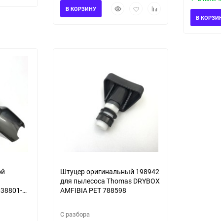
Быстрый
Добавить
Добавить
избранное
сравнению
В КОРЗИНУ
просмотр
в
к
В КОРЗИ
избранное
сравнению
ой
Штуцер оригинальный 198942
для пылесоса Thomas DRYBOX
38801-
AMFIBIA PET 788598
IME
С разбора