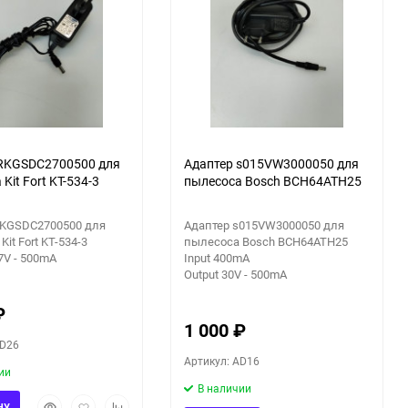
 RKGSDC2700500 для
Адаптер s015VW3000050 для
Kit Fort KT-534-3
пылесоса Bosch BCH64ATH25
RKGSDC2700500 для
Адаптер s015VW3000050 для
it Fort KT-534-3
пылесоса Bosch BCH64ATH25
V - 500mA
Input 400mA
Output 30V - 500mA
₽
1 000
₽
AD26
Артикул: AD16
ии
В наличии
Быстрый
Добавить
Добавить
НУ