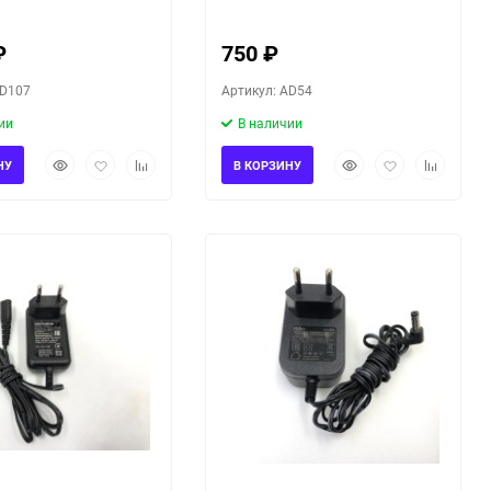
₽
750
₽
AD107
Артикул: AD54
ии
В наличии
Быстрый
Добавить
Добавить
Быстрый
Добавить
Добавить
НУ
В КОРЗИНУ
просмотр
в
к
просмотр
в
к
избранное
сравнению
избранное
сравнени