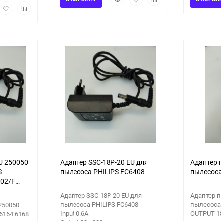
рый
Добавить
Добавить
просмотр
в
к
мотр
в
к
избранное
сравнению
избранное
сравнению
U 250050
Адаптер SSC-18P-20 EU для
Адаптер 
S
пылесоса PHILIPS FC6408
пылесоса
/02/F
/01/F
Адаптер SSC-18P-20 EU для
Адаптер п
/01/F
пылесоса PHILIPS FC6408
пылесоса
250050
Input 0.6A
OUTPUT 1
6164 6168