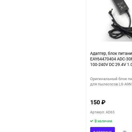
Адаптер, блок питан
EAY64470404 ADC-30
100-240V DC 29.4V 1.
оригинал для пылесо
A9N A9N-PRIME
Оригинальный блок п
для пылесосов LG A9N
150
₽
Артикул: AD65
В наличии
Быст