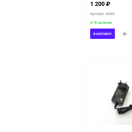
1 200
₽
Артикул: AD66
В наличии
Быст
В КОРЗИНУ
прос