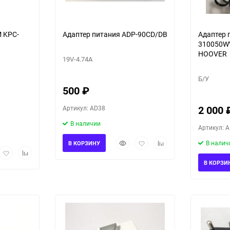
Адаптер питания ADP-90CD/DB
Адаптер 
310050W
HOOVER
19V-4.74A
Б/У
500
₽
2 000
Артикул: AD38
В наличии
Артикул: 
Быстрый
Добавить
Добавить
В налич
В КОРЗИНУ
рый
Добавить
Добавить
просмотр
в
к
мотр
в
к
избранное
сравнению
В КОРЗИ
избранное
сравнению