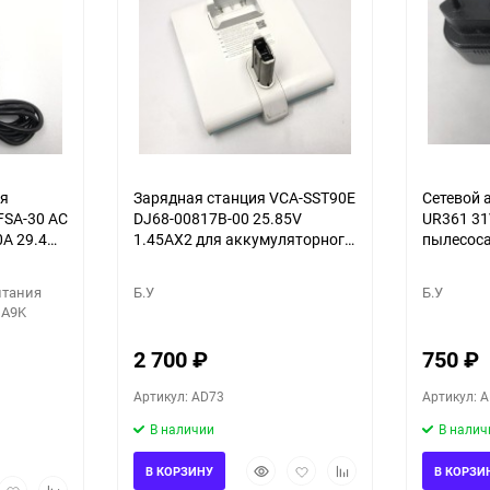
ия
Зарядная станция VCA-SST90E
Сетевой 
FSA-30 AC
DJ68-00817B-00 25.85V
UR361 31
0A 29.4W
1.45AX2 для аккумуляторного
пылесос
са LG
пылесоса Jet 90 Jet Light
VC15R8542S1
итания
Б.У
Б.У
 A9K
2 700
₽
750
₽
Артикул: AD73
Артикул: 
В наличии
В налич
Быстрый
Добавить
Добавить
В КОРЗИНУ
В КОРЗИ
рый
Добавить
Добавить
просмотр
в
к