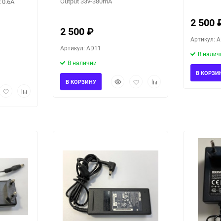
Output 33v-380mA
 0.6A
2 500
2 500
₽
Артикул: 
Артикул: AD11
В налич
В наличии
В КОРЗИ
Быстрый
Добавить
Добавить
В КОРЗИНУ
рый
Добавить
Добавить
просмотр
в
к
мотр
в
к
избранное
сравнению
избранное
сравнению