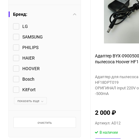
Бренд:
LG
SAMSUNG
PHILIPS
Адаптер BYX-0900500
HAIER
пылесоса Hoover HF
HOOVER
Адаптер для пылесоса
Bosch
HF18DPT019
ОРИГИНАЛ input 220V o
KitFort
-500mA
показать еще
2 000
₽
очистить
Артикул: AD12
В наличии