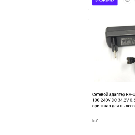
В КОРЗИНУ
прос
Сетевой адаптер RV-
100-240V DC 34.2V 0.
оригинал для пылесо
Redmond RV-UR375
Б.У