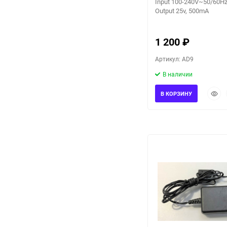
Input 100-240V~50/60Hz
Output 25v, 500mA
1 200
₽
Артикул: AD9
В наличии
Быст
В КОРЗИНУ
прос