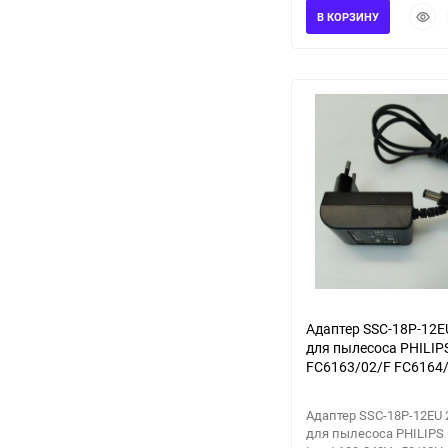
Быст
В КОРЗИНУ
прос
Адаптер SSC-18P-12E
для пылесоса PHILIP
FC6163/02/F FC6164
FC6168/01/F FC6169
FC6404/01/F FC6405
Адаптер SSC-18P-12EU 
для пылесоса PHILIPS 