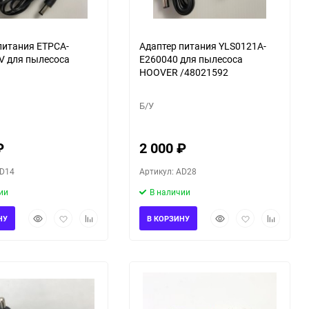
питания ETPCA-
Адаптер питания YLS0121A-
V для пылесоса
E260040 для пылесоса
HOOVER /48021592
Б/У
₽
2 000
₽
AD14
Артикул: AD28
ии
В наличии
Быстрый
Добавить
Добавить
Быстрый
Добавить
Добавить
НУ
В КОРЗИНУ
просмотр
в
к
просмотр
в
к
избранное
сравнению
избранное
сравнени