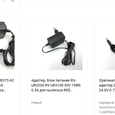
мотр
в
к
избранное
сравнению
избранное
сравнению
UR375 AC
Адаптер, блок питания RV-
Оригинал
6A
UR3200 RV-UR3100 30V 15Wh
адаптер
са
0.5A для пылесоса RED
24.0V 0.
solution оригинал
пылесоса
RH68
Новый
Зарядное 
пылесоса
С разбора