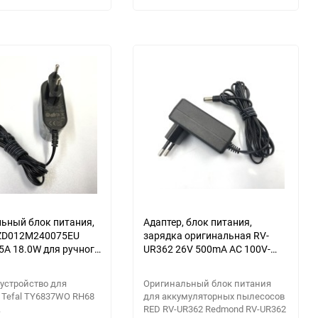
избранное
сравнению
избранное
сравнени
ьный блок питания,
Адаптер, блок питания,
 ZD012M240075EU
зарядка оригинальная RV-
75A 18.0W для ручного
UR362 26V 500mA AC 100V-
 Tefal TY6837WO
240V для пылесоса RED
REDMOND RV-UR362
устройство для
Оригинальный блок питания
 Tefal TY6837WO RH68
для аккумуляторных пылесосов
.
RED RV-UR362 Redmond RV-UR362