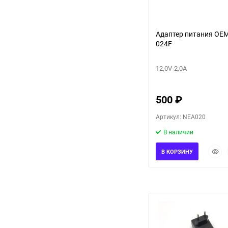
Адаптер питания OEM KPC-
024F
12,0V-2,0A
500
₽
Артикул: NEA020
В наличии
Быст
В КОРЗИНУ
прос