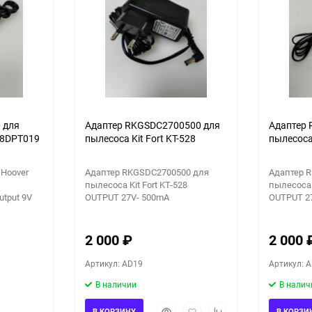
90
150
 для
Адаптер RKGSDC2700500 для
Адаптер
18DPT019
пылесоса Kit Fort KT-528
пылесоса 
 Hoover
Адаптер RKGSDC2700500 для
Адаптер 
пылесоса Kit Fort KT-528
пылесоса K
utput 9V
OUTPUT 27V- 500mA
OUTPUT 27
2 000
₽
2 000
Артикул: AD19
Артикул: 
В наличии
В налич
Быстрый
Добавить
Добавить
В КОРЗИНУ
В КОРЗИ