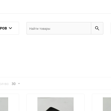
АРОВ
но
ол-во:
30
30
60