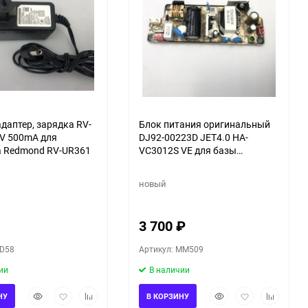
адаптер, зарядка RV-
Блок питания оригинальный
V 500mA для
DJ92-00223D JET4.0 HA-
а Redmond RV-UR361
VC3012S VE для базы
самоочистки VCA-SAEB95W к
пылесосу Samsung
новый
VS20B95823W/EV
3 700
₽
AD58
Артикул: MM509
ии
В наличии
Быстрый
Добавить
Добавить
Быстрый
Добавить
Добавить
НУ
В КОРЗИНУ
просмотр
в
к
просмотр
в
к