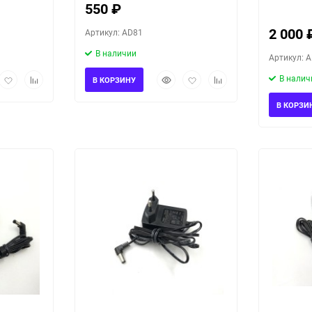
550
₽
2 000
Артикул: AD81
В наличии
Артикул: 
рый
Добавить
Добавить
Быстрый
Добавить
Добавить
В налич
В КОРЗИНУ
мотр
в
к
просмотр
в
к
избранное
сравнению
избранное
сравнению
В КОРЗИ