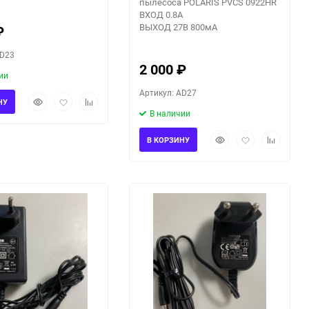
пылесоса POLARIS PVCS 0922HR
ВХОД 0.8А
ВЫХОД 27В 800мА
₽
AD23
2 000
₽
ии
Артикул: AD27
Быстрый
Добавить
Добавить
НУ
просмотр
в
к
В наличии
избранное
сравнению
Быстрый
Добавить
Добавить
В КОРЗИНУ
просмотр
в
к
избранное
сравнени