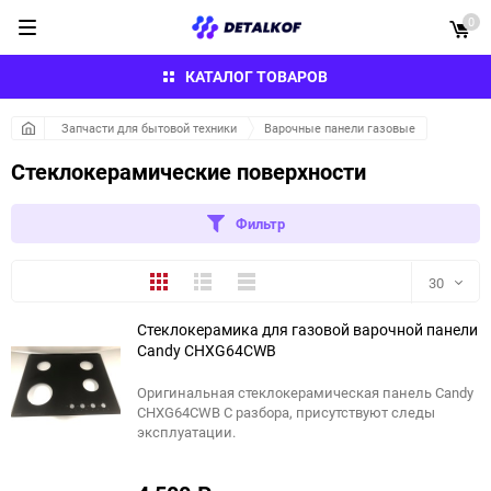
0
КАТАЛОГ ТОВАРОВ
Запчасти для бытовой техники
Варочные панели газовые
Стеклокерамические поверхности
Фильтр
Плитка
Подробно
Компактно
30
Стеклокерамика для газовой варочной панели
30
Candy CHXG64CWB
60
Оригинальная стеклокерамическая панель Candy
CHXG64CWB С разбора, присутствуют следы
90
эксплуатации.
150