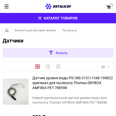
0
КАТАЛОГ ТОВАРОВ
Запчасти для бытовой техники
Пылесосы
Датчики
Фильтр
Плитка
Подробно
Компактно
30
Датчик уровня воды PIC MS-2101/1348 190822
30
оригинал для пылесоса Thomas DRYBOX
AMFIBIA PET 788598
60
Новый оригинальный датчик уровня воды для
90
пылесоса Thomas DRYBOX AMFIBIA PET 788598
150