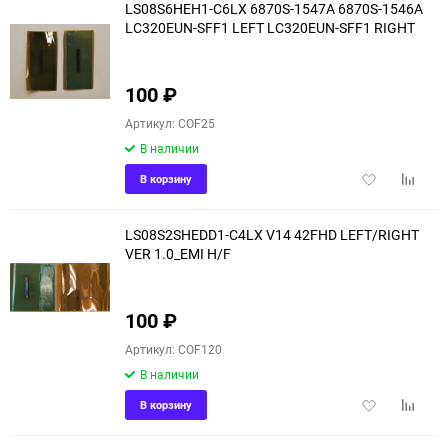
LS08S6HEH1-C6LX 6870S-1547A 6870S-1546A
LC320EUN-SFF1 LEFT LC320EUN-SFF1 RIGHT
100
₽
Артикул: COF25
В наличии
Добавить
Добави
В корзину
в
к
избранное
сравне
LS08S2SHEDD1-C4LX V14 42FHD LEFT/RIGHT
VER 1.0_EMI H/F
100
₽
Артикул: COF120
В наличии
Добавить
Добави
В корзину
в
к
избранное
сравне