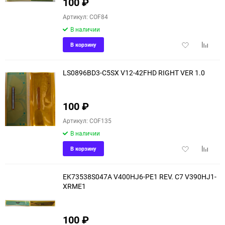
100
₽
Артикул: COF84
В наличии
Добавить
Добави
В корзину
в
к
избранное
сравне
LS0896BD3-C5SX V12-42FHD RIGHT VER 1.0
100
₽
Артикул: COF135
В наличии
Добавить
Добави
В корзину
в
к
избранное
сравне
EK73538S047A V400HJ6-PE1 REV. C7 V390HJ1-
XRME1
100
₽