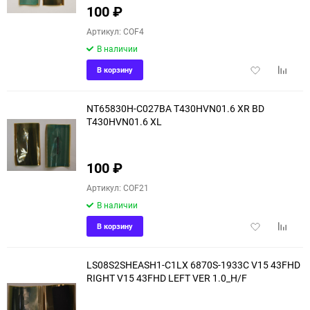
100
₽
Артикул: COF4
В наличии
Добавить
Добави
В корзину
в
к
избранное
сравне
NT65830H-C027BA T430HVN01.6 XR BD
T430HVN01.6 XL
100
₽
Артикул: COF21
В наличии
Добавить
Добави
В корзину
в
к
избранное
сравне
LS08S2SHEASH1-C1LX 6870S-1933C V15 43FHD
RIGHT V15 43FHD LEFT VER 1.0_H/F