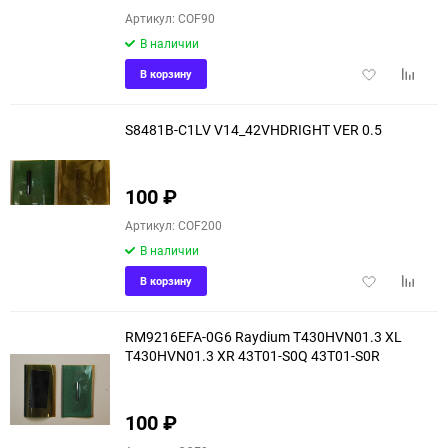
Артикул: COF90
В наличии
Добавить
Добави
В корзину
в
к
избранное
сравне
S8481B-C1LV V14_42VHDRIGHT VER 0.5
100
₽
Артикул: COF200
В наличии
Добавить
Добави
В корзину
в
к
избранное
сравне
RM9216EFA-0G6 Raydium T430HVN01.3 XL
T430HVN01.3 XR 43T01-S0Q 43T01-S0R
100
₽