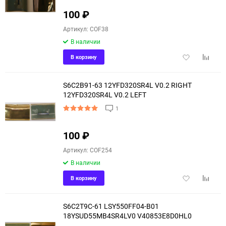
100
₽
Артикул: COF38
В наличии
Добавить
Добави
В корзину
в
к
избранное
сравне
S6C2B91-63 12YFD320SR4L V0.2 RIGHT
12YFD320SR4L V0.2 LEFT
1
100
₽
Артикул: COF254
В наличии
Добавить
Добави
В корзину
в
к
избранное
сравне
S6C2T9C-61 LSY550FF04-B01
18YSUD55MB4SR4LV0 V40853E8D0HL0