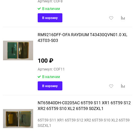
Артикул: COF8
В наличии
Добавить
Добави
В корзину
в
к
избранное
сравне
RM9216DFF-OFA RAYDIUM T43430QVN01.0 XL
43T03-S03
100
₽
Артикул: COF11
В наличии
Добавить
Добави
В корзину
в
к
избранное
сравне
NT65840DH-C0205AC 65T59 S11 XR1 65T59 S12
XR2 65T59 S10 XL2 65T59 S0ZXL1
65T59 S11 XR1 65T59 S12 XR2 65T59 S10 XL2 65T59
S0ZXL1