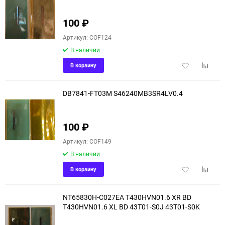
100
₽
Артикул: COF124
В наличии
Добавить
Добави
В корзину
в
к
избранное
сравне
DB7841-FT03M S46240MB3SR4LV0.4
100
₽
Артикул: COF149
В наличии
Добавить
Добави
В корзину
в
к
избранное
сравне
NT65830H-C027EA T430HVN01.6 XR BD
T430HVN01.6 XL BD 43T01-S0J 43T01-S0K