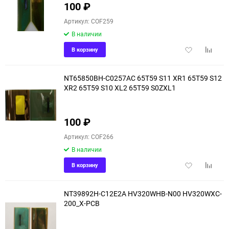
100
₽
Артикул: COF259
В наличии
Добавить
Добави
В корзину
в
к
избранное
сравне
NT65850BH-C0257AC 65T59 S11 XR1 65T59 S12
XR2 65T59 S10 XL2 65T59 S0ZXL1
100
₽
Артикул: COF266
В наличии
Добавить
Добави
В корзину
в
к
избранное
сравне
NT39892H-C12E2A HV320WHB-N00 HV320WXC-
200_X-PCB