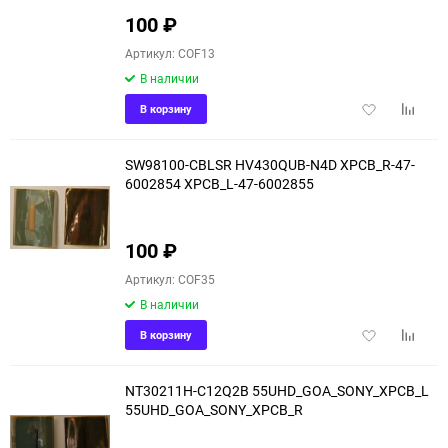
100
₽
Артикул: COF13
В наличии
Добавить
Добави
В корзину
в
к
избранное
сравне
SW98100-CBLSR HV430QUB-N4D XPCB_R-47-
6002854 XPCB_L-47-6002855
100
₽
Артикул: COF35
В наличии
Добавить
Добави
В корзину
в
к
избранное
сравне
NT30211H-C12Q2B 55UHD_GOA_SONY_XPCB_L
55UHD_GOA_SONY_XPCB_R