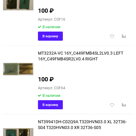
100
₽
Артикул: COF16
В наличии
Добавить
Добави
В корзину
в
к
избранное
сравне
MT3232A-VC 16Y_C449FMB4SL2LV0.3 LEFT
16Y_C49FMB4SR2LV0.4 RIGHT
100
₽
Артикул: COF64
В наличии
Добавить
Добави
В корзину
в
к
избранное
сравне
NT39941DH-C02Q9A T320HVN03.0 XL 32T36-
S04 T320HVN03.0 XR 32T36-S05