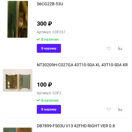
S6CG22B-53U
300
₽
Артикул: COF237
В наличии
Добавить
Добави
В корзину
в
к
избранное
сравне
NT30209H-C027GA 43T10-S0A XL 43T10-S0A XR
100
₽
Артикул: COF2
В наличии
Добавить
Добави
В корзину
в
к
избранное
сравне
DB7899-FS03U V13 42FHD RIGHT VER 0.8