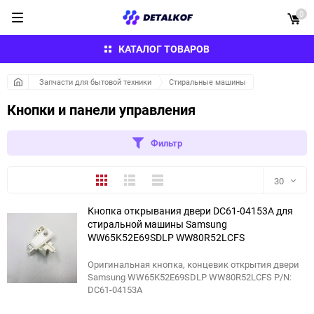
0
КАТАЛОГ ТОВАРОВ
Запчасти для бытовой техники
Стиральные машины
Кнопки и панели управления
Фильтр
Плитка
Подробно
Компактно
30
Кнопка открывания двери DC61-04153A для
30
стиральной машины Samsung
WW65K52E69SDLP WW80R52LCFS
60
Оригинальная кнопка, концевик открытия двери
90
Samsung WW65K52E69SDLP WW80R52LCFS P/N:
DC61-04153A
150