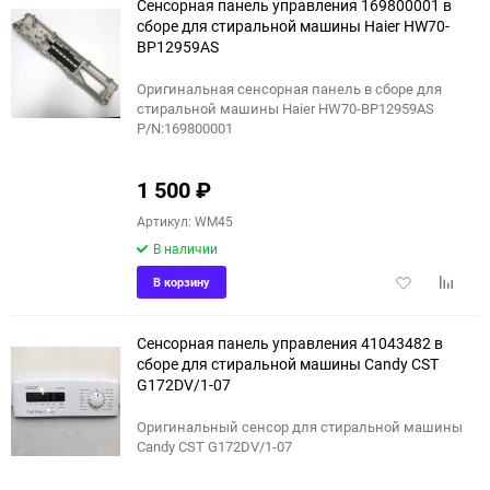
Сенсорная панель управления 169800001 в
сборе для стиральной машины Haier HW70-
BP12959AS
Оригинальная сенсорная панель в сборе для
стиральной машины Haier HW70-BP12959AS
P/N:169800001
1 500
₽
Артикул: WM45
В наличии
Добавить
Добави
В корзину
в
к
избранное
сравне
Сенсорная панель управления 41043482 в
сборе для стиральной машины Candy CST
G172DV/1-07
Оригинальный сенсор для стиральной машины
Candy CST G172DV/1-07