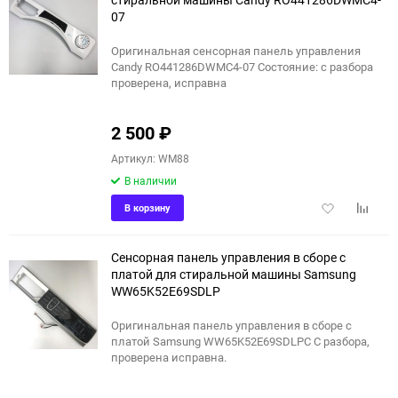
07
Оригинальная сенсорная панель управления
Candy RO441286DWMC4-07 Состояние: с разбора
проверена, исправна
2 500
₽
Артикул: WM88
В наличии
Добавить
Добави
В корзину
в
к
избранное
сравне
Сенсорная панель управления в сборе с
платой для стиральной машины Samsung
WW65K52E69SDLP
Оригинальная панель управления в сборе с
платой Samsung WW65K52E69SDLPС С разбора,
проверена исправна.