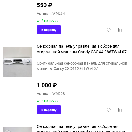
550
₽
Артикул: WM254
В наличии
Добавить
Добави
В корзину
в
к
избранное
сравне
Сенсорная панель управления в сборе для
стиральной машины Candy CSO44 286TWM-07
Оригинальная сенсорная панель для стиральной
машины Candy CSO44 286TWM-07
1 000
₽
Артикул: WM208
В наличии
Добавить
Добави
В корзину
в
к
избранное
сравне
Сенсорная панель управления в сборе для
стиральной машины Candy RO441286DWMC4-