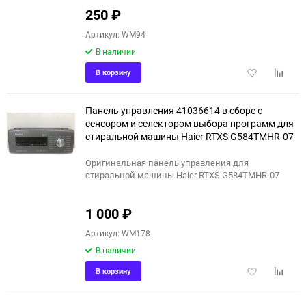
250
₽
Артикул: WM94
В наличии
Добавить
Добави
В корзину
в
к
избранное
сравне
Панель управления 41036614 в сборе с
сенсором и селектором выбора программ для
стиральной машины Haier RTXS G584TMHR-07
Оригинальная панель управления для
стиральной машины Haier RTXS G584TMHR-07
1 000
₽
Артикул: WM178
В наличии
Добавить
Добави
В корзину
в
к
избранное
сравне