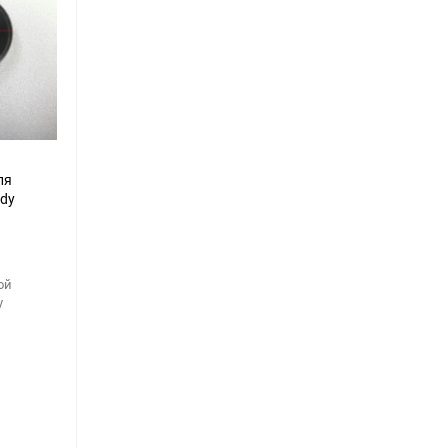
90
150
ля
ndy
ой
y