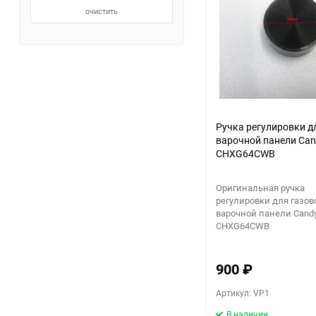
очистить
Ручка регулировки д
варочной панели Ca
CHXG64CWB
Оригинальная ручка
регулировки для газов
варочной панели Cand
CHXG64CWB
900
₽
Артикул: VP1
В наличии