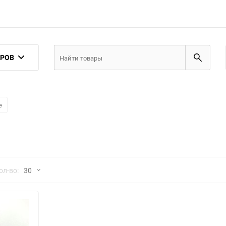
АРОВ
е
но
ол-во:
30
30
60