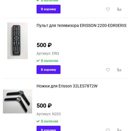
В наличии
Добавить
Добави
В корзину
в
к
избранное
сравне
Пульт для телевизора ERISSON 2200-EDR0ERIS
500
₽
Артикул: ERI3
В наличии
Добавить
Добави
В корзину
в
к
избранное
сравне
Ножки для Erisson 32LES78T2W
500
₽
Артикул: N203
В наличии
Добавить
Добави
В корзину