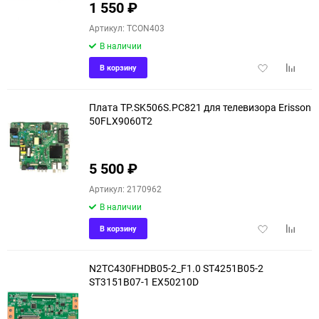
1 550
₽
90
Артикул: TCON403
150
В наличии
Добавить
Добави
В корзину
в
к
избранное
сравне
Плата TP.SK506S.PC821 для телевизора Erisson
50FLX9060T2
5 500
₽
Артикул: 2170962
В наличии
Добавить
Добави
В корзину
в
к
избранное
сравне
N2TC430FHDB05-2_F1.0 ST4251B05-2
ST3151B07-1 EX50210D