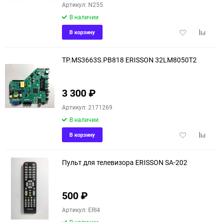
Артикул: N255
В наличии
Добавить
Добави
В корзину
в
к
избранное
сравне
TP.MS3663S.PB818 ERISSON 32LM8050T2
3 300
₽
Артикул: 2171269
В наличии
Добавить
Добави
В корзину
в
к
избранное
сравне
Пульт для телевизора ERISSON SA-202
500
₽
Артикул: ERI4