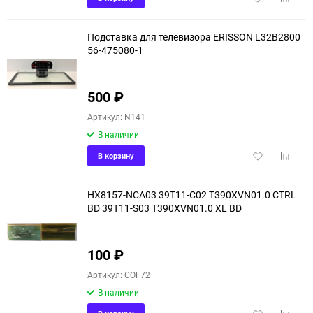
в
к
избранное
сравне
Подставка для телевизора ERISSON L32B2800
56-475080-1
500
₽
Артикул: N141
В наличии
Добавить
Добави
В корзину
в
к
избранное
сравне
HX8157-NCA03 39T11-C02 T390XVN01.0 CTRL
BD 39T11-S03 T390XVN01.0 XL BD
100
₽
Артикул: COF72
В наличии
Добавить
Добави