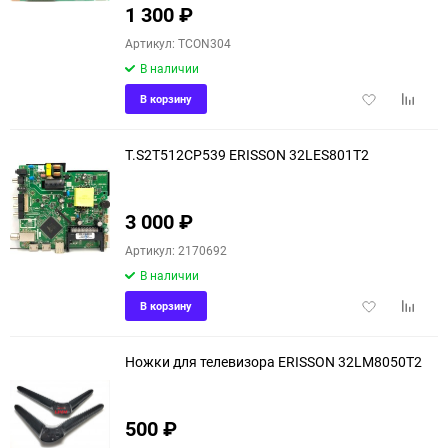
1 300
₽
Артикул: TCON304
В наличии
Добавить
Добави
В корзину
в
к
избранное
сравне
T.S2T512CP539 ERISSON 32LES801T2
3 000
₽
Артикул: 2170692
В наличии
Добавить
Добави
В корзину
в
к
избранное
сравне
Ножки для телевизора ERISSON 32LM8050T2
500
₽