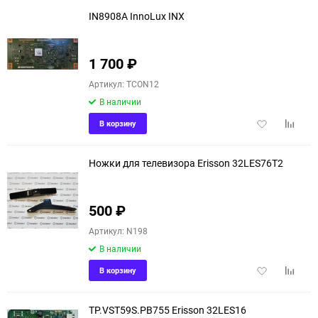
избранное
сравне
IN8908A InnoLux INX
1 700
₽
Артикул: TCON12
В наличии
Добавить
Добави
В корзину
в
к
избранное
сравне
Ножки для телевизора Erisson 32LES76T2
500
₽
Артикул: N198
В наличии
Добавить
Добави
В корзину
в
к
избранное
сравне
TP.VST59S.PB755 Erisson 32LES16