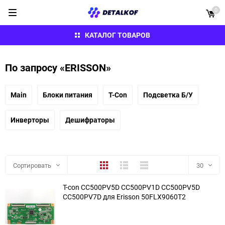
0
КАТАЛОГ ТОВАРОВ
По запросу «ERISSON»
Main
Блоки питания
T-Con
Подсветка Б/У
Инверторы
Дешифраторы
Плитка
Подробно
Компактно
Сортировать
30
T-con CC500PV5D CC500PV1D CC500PV5D
30
CC500PV7D для Erisson 50FLX9060T2
60