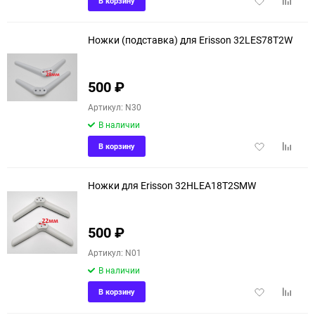
В корзину
в
к
избранное
сравне
Ножки (подставка) для Erisson 32LES78T2W
500
₽
Артикул: N30
В наличии
Добавить
Добави
В корзину
в
к
избранное
сравне
Ножки для Erisson 32HLEA18T2SMW
500
₽
Артикул: N01
В наличии
Добавить
Добави
В корзину
в
к