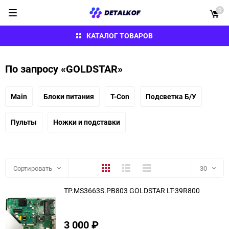
0
КАТАЛОГ ТОВАРОВ
По запросу «GOLDSTAR»
Main
Блоки питания
T-Con
Подсветка Б/У
Пульты
Ножки и подставки
Плитка
Подробно
Компактно
Сортировать
30
TP.MS3663S.PB803 GOLDSTAR LT-39R800
30
60
3 000
₽