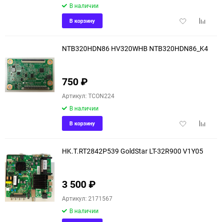
В наличии
Добавить
Добави
В корзину
в
к
избранное
сравне
NTB320HDN86 HV320WHB NTB320HDN86_K4
750
₽
Артикул: TCON224
В наличии
Добавить
Добави
В корзину
в
к
избранное
сравне
HK.T.RT2842P539 GoldStar LT-32R900 V1Y05
3 500
₽
Артикул: 2171567
В наличии