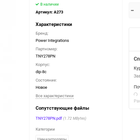
В наличии
Артикул:
A273
Характеристики
Бренд:
Power Integrations
Партномер:
TNY278PN
Сп
Корпус:
Ку
dip-8c
За
Состояние:
Новое
По
Все характеристики
Ра
Сопутствующие файлы
TNY278PN.pdf
1.72 MBytes
Категории
Шим-контроллеры