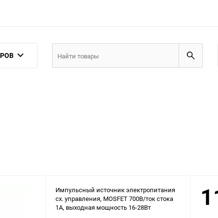
АРОВ
1
Импульсный источник электропитания
сх. упpавления, MOSFET 700В/ток стока
1A, выходная мощность 16-28Вт