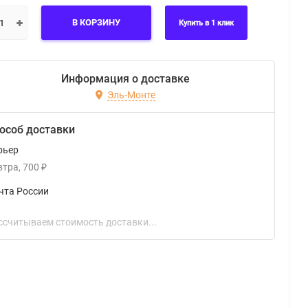
В КОРЗИНУ
Купить в 1 клик
Информация о доставке
Эль-Монте
особ доставки
рьер
втра
700
₽
чта России
ссчитываем стоимость доставки...