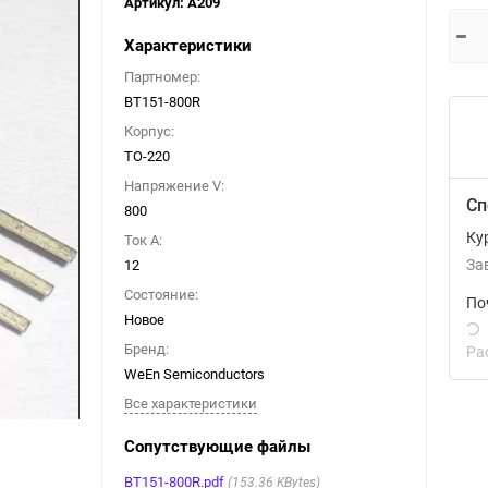
Артикул:
A209
Характеристики
Партномер:
BT151-800R
Корпус:
TO-220
Напряжение V:
Сп
800
Ку
Ток А:
12
За
Состояние:
По
Новое
Бренд:
Ра
WeEn Semiconductors
Все характеристики
Сопутствующие файлы
BT151-800R.pdf
153.36 KBytes