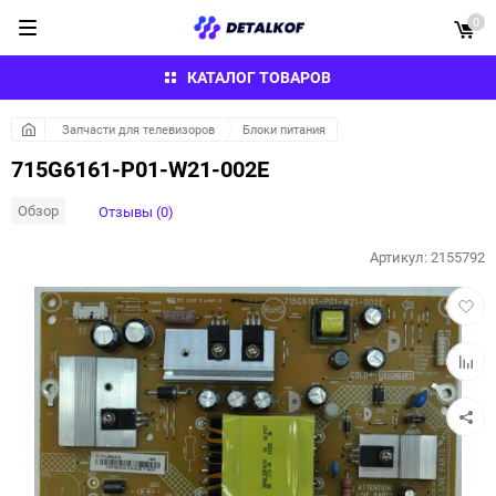
0
КАТАЛОГ ТОВАРОВ
Запчасти для телевизоров
Блоки питания
715G6161-P01-W21-002E
Обзор
Отзывы (0)
Артикул:
2155792
Добав
в
избра
Добав
к
сравн