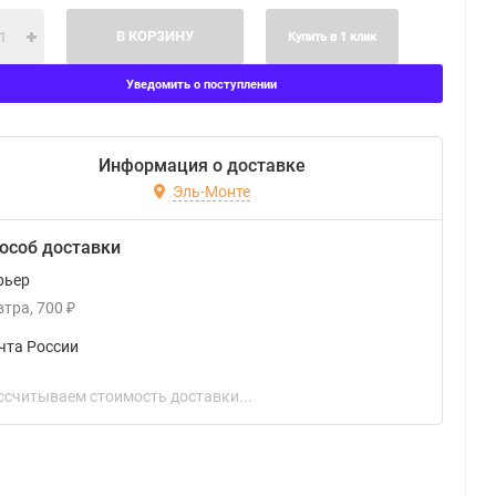
В КОРЗИНУ
Купить в 1 клик
Уведомить о поступлении
Информация о доставке
Эль-Монте
особ доставки
рьер
втра
700
₽
чта России
ссчитываем стоимость доставки...