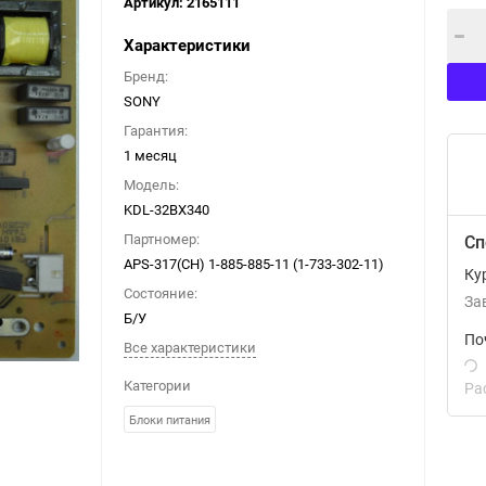
Артикул:
2165111
Характеристики
Бренд:
SONY
Гарантия:
1 месяц
Модель:
KDL-32BX340
Партномер:
Сп
APS-317(CH) 1-885-885-11 (1-733-302-11)
Ку
Состояние:
За
Б/У
По
Все характеристики
Категории
Ра
Блоки питания