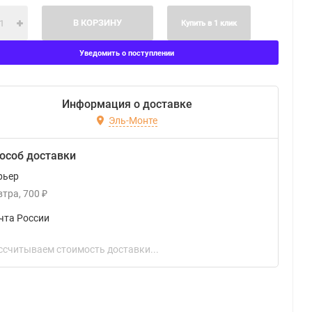
В КОРЗИНУ
Купить в 1 клик
Уведомить о поступлении
Информация о доставке
Эль-Монте
особ доставки
рьер
втра
700
₽
чта России
ссчитываем стоимость доставки...