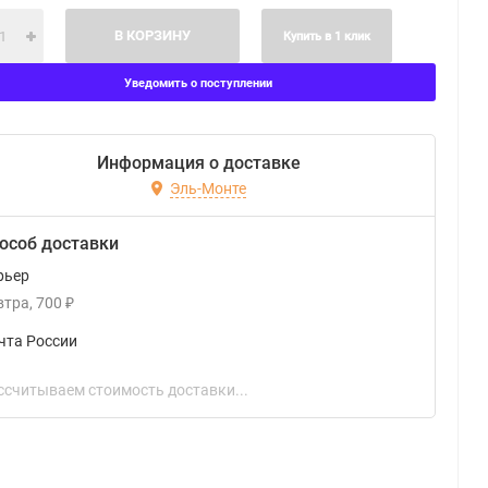
В КОРЗИНУ
Купить в 1 клик
Уведомить о поступлении
Информация о доставке
Эль-Монте
особ доставки
рьер
втра
700
₽
чта России
ссчитываем стоимость доставки...