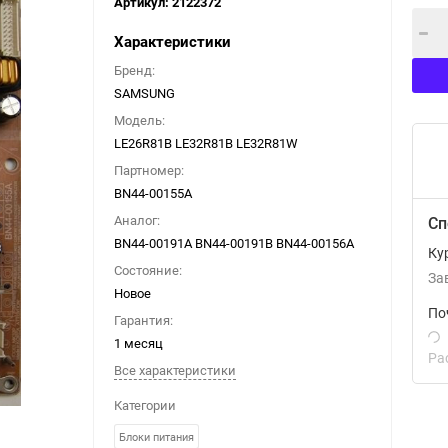
Артикул:
2122372
Характеристики
Бренд:
SAMSUNG
Модель:
LE26R81B LE32R81B LE32R81W
Партномер:
BN44-00155A
Аналог:
Сп
BN44-00191A BN44-00191B BN44-00156A
Ку
Состояние:
За
Новое
По
Гарантия:
1 месяц
Ра
Все характеристики
Категории
Блоки питания