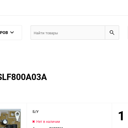
АРОВ
SLF800A03A
1
Б/У
Нет в наличии