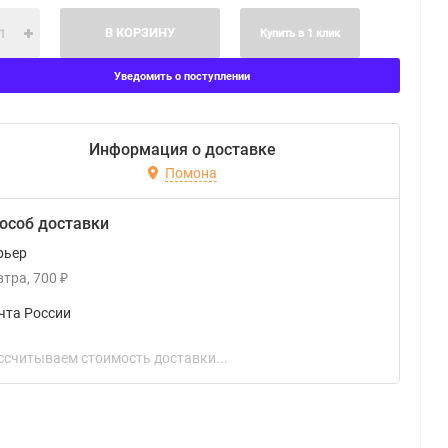
В КОРЗИНУ
Купить в 1 клик
Уведомить о поступлении
Информация о доставке
Помона
особ доставки
рьер
втра
700
₽
чта России
ссчитываем стоимость доставки...