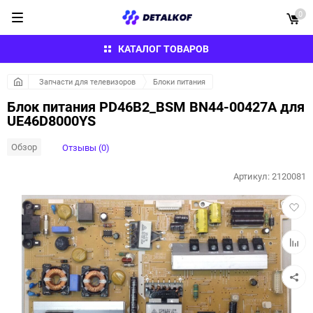
0
КАТАЛОГ ТОВАРОВ
Запчасти для телевизоров
Блоки питания
Блок питания PD46B2_BSM BN44-00427A для
UE46D8000YS
Обзор
Отзывы (0)
Артикул:
2120081
Добав
в
избра
Добав
к
сравн