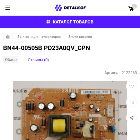
0
КАТАЛОГ ТОВАРОВ
Запчасти для телевизоров
Блоки питания
BN44-00505B PD23A0QV_CPN
Обзор
Отзывы (0)
Артикул:
2122263
Добав
в
избра
Добав
к
сравн