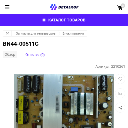
0
КАТАЛОГ ТОВАРОВ
Запчасти для телевизоров
Блоки питания
BN44-00511C
Обзор
Отзывы (0)
Артикул:
2210261
Добав
в
избра
Добав
к
сравн