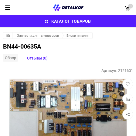
0
КАТАЛОГ ТОВАРОВ
Запчасти для телевизоров
Блоки питания
BN44-00635A
Обзор
Отзывы (0)
Артикул:
2121601
Добав
в
избра
Добав
к
сравн