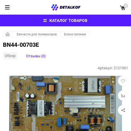
0
КАТАЛОГ ТОВАРОВ
Запчасти для телевизоров
Блоки питания
BN44-00703E
Обзор
Отзывы (0)
Артикул:
2121961
Добав
в
избра
Добав
к
сравн