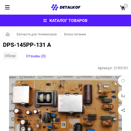
0
КАТАЛОГ ТОВАРОВ
Запчасти для телевизоров
Блоки питания
DPS-145PP-131 A
Обзор
Отзывы (0)
Артикул:
2193101
Добав
в
избра
Добав
к
сравн