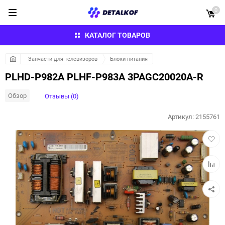
0
КАТАЛОГ ТОВАРОВ
Запчасти для телевизоров
Блоки питания
PLHD-P982A PLHF-P983A 3PAGC20020A-R
Обзор
Отзывы (0)
Артикул:
2155761
Добав
в
избра
Добав
к
сравн