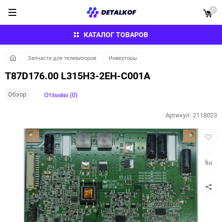
0
КАТАЛОГ ТОВАРОВ
Запчасти для телевизоров
Инверторы
T87D176.00 L315H3-2EH-C001A
Обзор
Отзывы (0)
Артикул:
2118023
Добав
в
избра
Добав
к
сравн