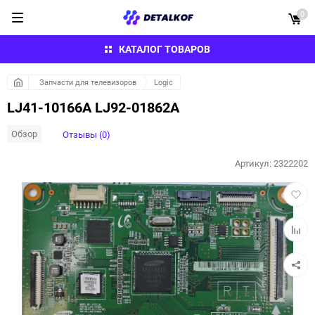
0
КАТАЛОГ ТОВАРОВ
Запчасти для телевизоров
Logic
LJ41-10166A LJ92-01862A
Обзор
Отзывы (0)
Артикул:
2322202
Добав
в
избра
Добав
к
сравн