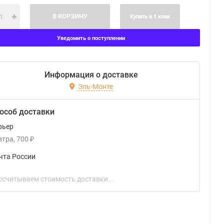
В КОРЗИНУ
Купить в 1 клик
Уведомить о поступлении
Информация о доставке
Эль-Монте
особ доставки
рьер
втра
700
₽
чта России
ссчитываем стоимость доставки...