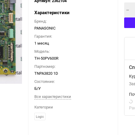
Артикул:
2362104
Характеристики
Бренд:
PANASONIC
Гарантия:
1 месяц
Модель:
TH-50PV600R
Партномер:
Сп
TNPA3820 1D
Ку
Состояние:
За
Б/У
По
Все характеристики
Категории
Ра
Logic