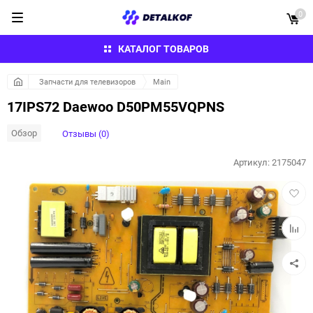
0
КАТАЛОГ ТОВАРОВ
Запчасти для телевизоров
Main
17IPS72 Daewoo D50PM55VQPNS
Обзор
Отзывы (0)
Артикул:
2175047
Добав
в
избра
Добав
к
сравн