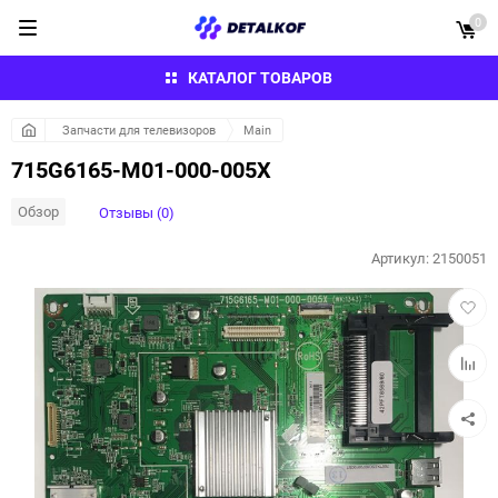
0
КАТАЛОГ ТОВАРОВ
Запчасти для телевизоров
Main
715G6165-M01-000-005X
Обзор
Отзывы (0)
Артикул:
2150051
Добав
в
избра
Добав
к
сравн