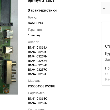
Артикул:
2112873
Характеристики
Бренд:
SAMSUNG
Гарантия:
1 месяц
Аналог:
Сп
BN41-01361A
BN94-03257G
Ку
BN94-03257N
За
BN94-03257V
BN94-03257B
По
BN94-03257C
BN94-03257E
Ра
Модель:
PS50C450B1WXRU
Партномер:
BN41-01363C
BN94-03257N
Состояние: