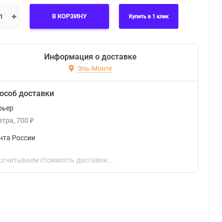
В КОРЗИНУ
Купить в 1 клик
Информация о доставке
Эль-Монте
особ доставки
рьер
втра
700
₽
чта России
ссчитываем стоимость доставки...