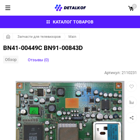
0
КАТАЛОГ ТОВАРОВ
Запчасти для телевизоров
Main
BN41-00449C BN91-00843D
Обзор
Отзывы (0)
Артикул:
2110231
Добав
в
избра
Добав
к
сравн