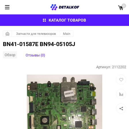
0
КАТАЛОГ ТОВАРОВ
Запчасти для телевизоров
Main
BN41-01587E BN94-05105J
Обзор
Отзывы (0)
Артикул:
2112202
Добав
в
избра
Добав
к
сравн