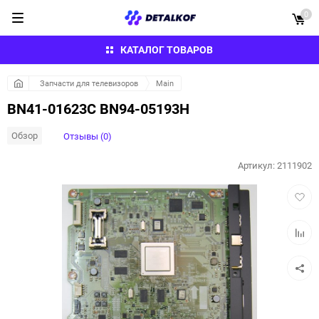
0
КАТАЛОГ ТОВАРОВ
Запчасти для телевизоров
Main
BN41-01623C BN94-05193H
Обзор
Отзывы (0)
Артикул:
2111902
Добав
в
избра
Добав
к
сравн