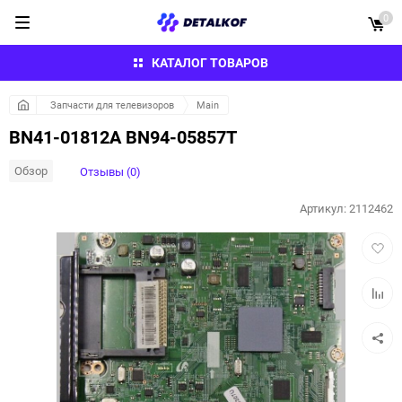
0
КАТАЛОГ ТОВАРОВ
Запчасти для телевизоров
Main
BN41-01812A BN94-05857T
Обзор
Отзывы (0)
Артикул:
2112462
Добав
в
избра
Добав
к
сравн