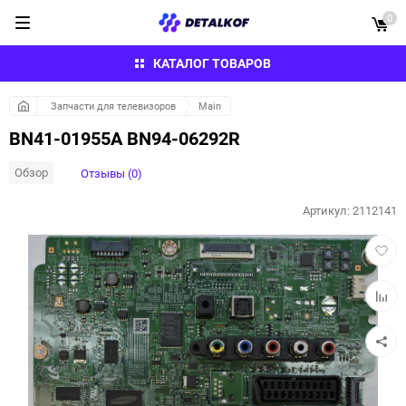
0
КАТАЛОГ ТОВАРОВ
Запчасти для телевизоров
Main
BN41-01955A BN94-06292R
Обзор
Отзывы (0)
Артикул:
2112141
Добав
в
избра
Добав
к
сравн