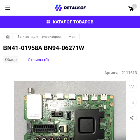
0
КАТАЛОГ ТОВАРОВ
Запчасти для телевизоров
Main
BN41-01958A BN94-06271W
Обзор
Отзывы (0)
Артикул:
2111613
Добав
в
избра
Добав
к
сравн