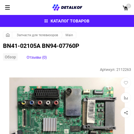
0
КАТАЛОГ ТОВАРОВ
Запчасти для телевизоров
Main
BN41-02105A BN94-07760P
Обзор
Отзывы (0)
Артикул:
2112263
Добав
в
избра
Добав
к
сравн