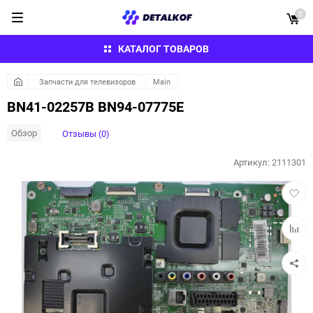
0
КАТАЛОГ ТОВАРОВ
Запчасти для телевизоров
Main
BN41-02257B BN94-07775E
Обзор
Отзывы (0)
Артикул:
2111301
Добав
в
избра
Добав
к
сравн