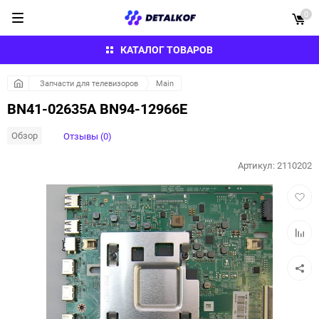
0
КАТАЛОГ ТОВАРОВ
Запчасти для телевизоров
Main
BN41-02635A BN94-12966E
Обзор
Отзывы (0)
Артикул:
2110202
Добав
в
избра
Добав
к
сравн