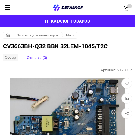
0
КАТАЛОГ ТОВАРОВ
Запчасти для телевизоров
Main
CV3663BH-Q32 BBK 32LEM-1045/T2C
Обзор
Отзывы (0)
Артикул:
2170312
Добав
в
избра
Добав
к
сравн