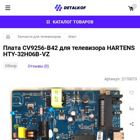
0
КАТАЛОГ ТОВАРОВ
Запчасти для телевизоров
Main
Плата CV9256-B42 для телевизора HARTENS
HTY-32H06B-VZ
Обзор
Отзывы (0)
Артикул:
2170073
Добав
в
избра
Добав
к
сравн