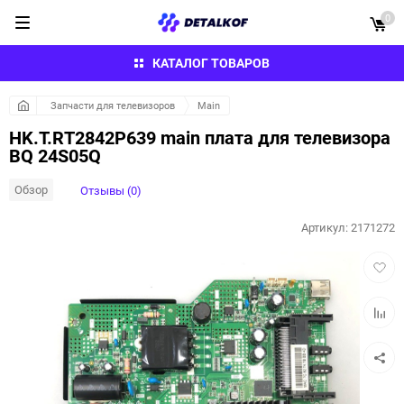
0
КАТАЛОГ ТОВАРОВ
Запчасти для телевизоров
Main
HK.T.RT2842P639 main плата для телевизора
BQ 24S05Q
Обзор
Отзывы (0)
Артикул:
2171272
Добав
в
избра
Добав
к
сравн