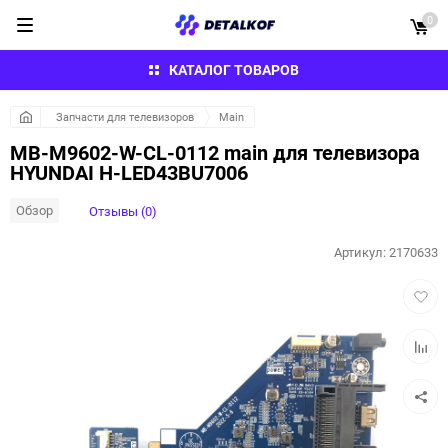
0
КАТАЛОГ ТОВАРОВ
Запчасти для телевизоров
Main
MB-M9602-W-CL-0112 main для телевизора
HYUNDAI H-LED43BU7006
Обзор
Отзывы (0)
Артикул:
2170633
Добав
в
избра
Добав
к
сравн