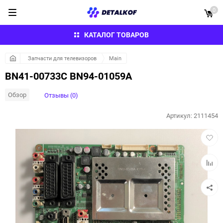
0
КАТАЛОГ ТОВАРОВ
Запчасти для телевизоров
Main
BN41-00733C BN94-01059A
Обзор
Отзывы (0)
Артикул:
2111454
Добав
в
избра
Добав
к
сравн