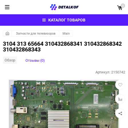
0
КАТАЛОГ ТОВАРОВ
Запчасти для телевизоров
Main
3104 313 65664 310432868341 310432868342
310432868343
Обзор
Отзывы (0)
Артикул:
2150742
Добав
в
избра
Добав
к
сравн