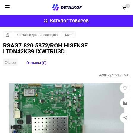
0
КАТАЛОГ ТОВАРОВ
Запчасти для телевизоров
Main
RSAG7.820.5872/ROH HISENSE
LTDN42K391XWTRU3D
Обзор
Отзывы (0)
Артикул:
2171501
Добав
в
избра
Добав
к
сравн