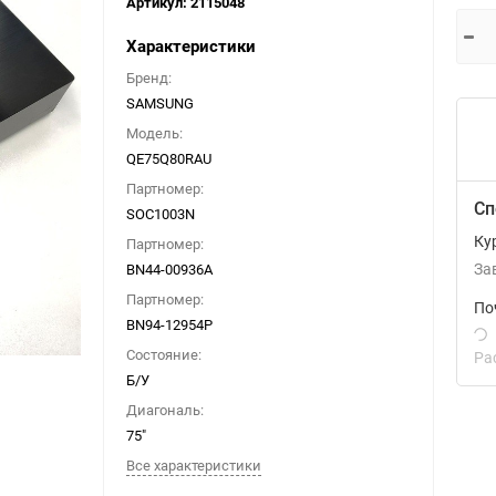
Артикул:
2115048
Характеристики
Бренд:
SAMSUNG
Модель:
QE75Q80RAU
Партномер:
Сп
SOC1003N
Ку
Партномер:
BN44-00936A
За
Партномер:
По
BN94-12954P
Состояние:
Ра
Б/У
Диагональ:
75"
Все характеристики