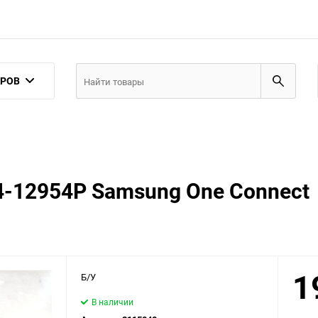
АРОВ
-12954P Samsung One Connect
1
Б/У
В наличии