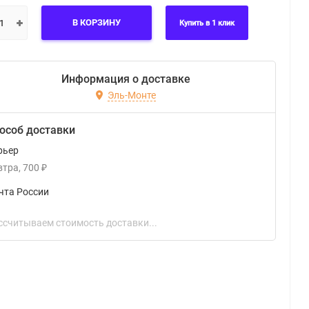
В КОРЗИНУ
Купить в 1 клик
Информация о доставке
Эль-Монте
особ доставки
рьер
втра
700
₽
чта России
ссчитываем стоимость доставки...